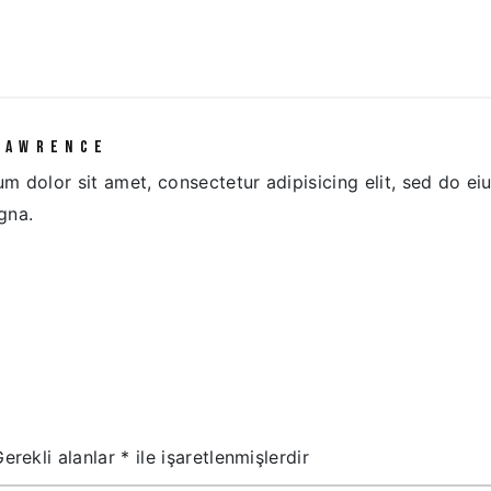
LAWRENCE
m dolor sit amet, consectetur adipisicing elit, sed do e
gna.
Gerekli alanlar
*
ile işaretlenmişlerdir