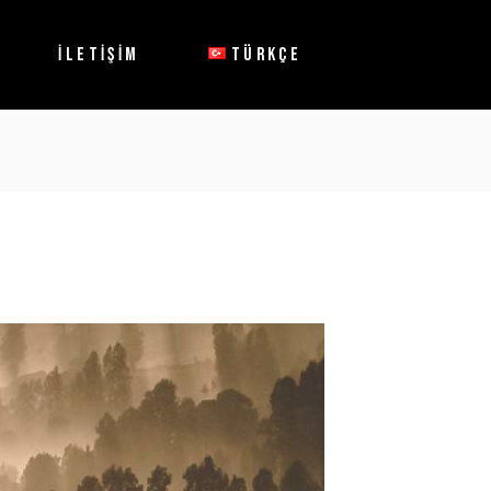
English
İLETİŞİM
TÜRKÇE
English