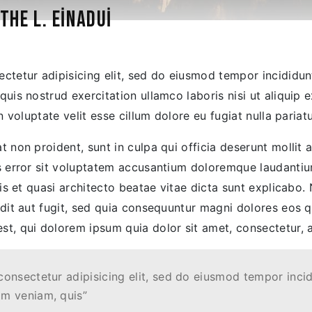
THE L. EINADUI
ctetur adipisicing elit, sed do eiusmod tempor incididu
quis nostrud exercitation ullamco laboris nisi ut aliqui
n voluptate velit esse cillum dolore eu fugiat nulla pariatu
 non proident, sunt in culpa qui officia deserunt mollit 
us error sit voluptatem accusantium doloremque laudanti
atis et quasi architecto beatae vitae dicta sunt explica
odit aut fugit, sed quia consequuntur magni dolores eos 
t, qui dolorem ipsum quia dolor sit amet, consectetur, ad
consectetur adipisicing elit, sed do eiusmod tempor incid
im veniam, quis”