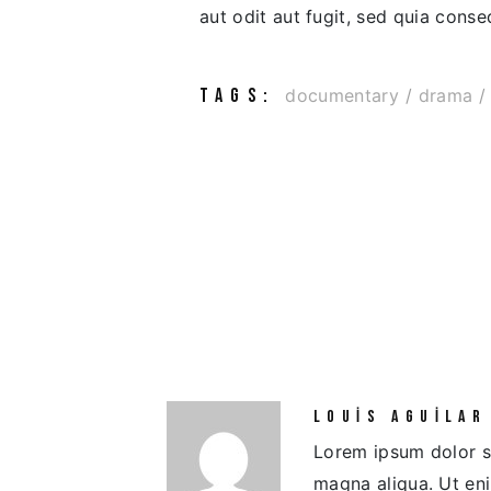
aut odit aut fugit, sed quia cons
TAGS:
documentary
drama
LOUIS AGUILAR
Lorem ipsum dolor si
magna aliqua. Ut en