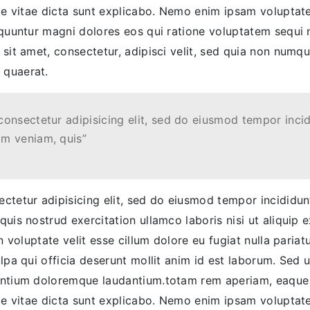
tae vitae dicta sunt explicabo. Nemo enim ipsam voluptat
sequuntur magni dolores eos qui ratione voluptatem sequi
 sit amet, consectetur, adipisci velit, sed quia non num
 quaerat.
consectetur adipisicing elit, sed do eiusmod tempor incid
im veniam, quis”
ctetur adipisicing elit, sed do eiusmod tempor incididu
quis nostrud exercitation ullamco laboris nisi ut aliqui
n voluptate velit esse cillum dolore eu fugiat nulla paria
lpa qui officia deserunt mollit anim id est laborum. Sed u
antium doloremque laudantium.totam rem aperiam, eaque i
tae vitae dicta sunt explicabo. Nemo enim ipsam voluptat