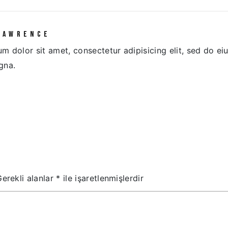
LAWRENCE
m dolor sit amet, consectetur adipisicing elit, sed do e
gna.
Gerekli alanlar
*
ile işaretlenmişlerdir