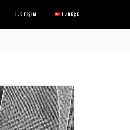
English
İLETİŞİM
TÜRKÇE
English