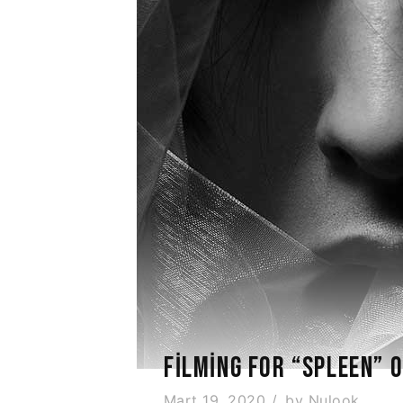
FILMING FOR “SPLEEN” 
Mart 19, 2020
by
Nulook