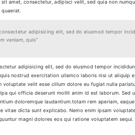
 sit amet, consectetur, adipisci velit, sed quia non num
 quaerat.
consectetur adipisicing elit, sed do eiusmod tempor incid
im veniam, quis”
ctetur adipisicing elit, sed do eiusmod tempor incididu
quis nostrud exercitation ullamco laboris nisi ut aliqui
n voluptate velit esse cillum dolore eu fugiat nulla paria
lpa qui officia deserunt mollit anim id est laborum. Sed u
antium doloremque laudantium.totam rem aperiam, eaque i
tae vitae dicta sunt explicabo. Nemo enim ipsam voluptat
equuntur magni dolores eos qui ratione voluptatem sequi.