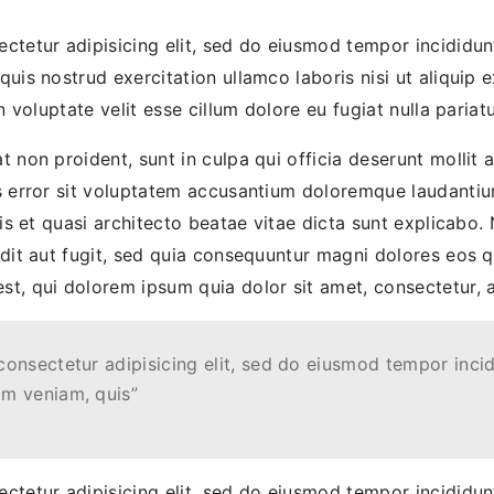
ctetur adipisicing elit, sed do eiusmod tempor incididu
quis nostrud exercitation ullamco laboris nisi ut aliqui
n voluptate velit esse cillum dolore eu fugiat nulla pariatu
 non proident, sunt in culpa qui officia deserunt mollit 
us error sit voluptatem accusantium doloremque laudanti
atis et quasi architecto beatae vitae dicta sunt explica
odit aut fugit, sed quia consequuntur magni dolores eos 
t, qui dolorem ipsum quia dolor sit amet, consectetur, ad
consectetur adipisicing elit, sed do eiusmod tempor incid
im veniam, quis”
ctetur adipisicing elit, sed do eiusmod tempor incididu