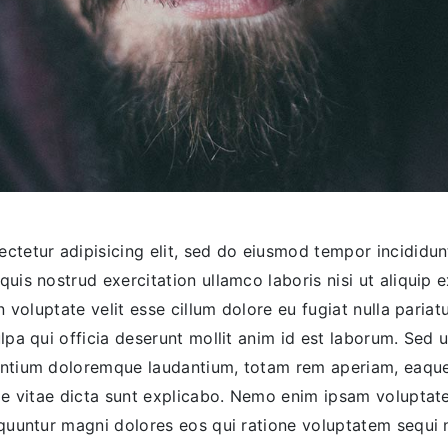
ctetur adipisicing elit, sed do eiusmod tempor incididu
quis nostrud exercitation ullamco laboris nisi ut aliqui
in voluptate velit esse cillum dolore eu fugiat nulla paria
lpa qui officia deserunt mollit anim id est laborum. Sed u
antium doloremque laudantium, totam rem aperiam, eaque 
tae vitae dicta sunt explicabo. Nemo enim ipsam voluptat
sequuntur magni dolores eos qui ratione voluptatem sequi