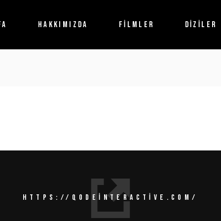
FA
HAKKIMIZDA
FİLMLER
DİZİLER
HTTPS://QODEINTERACTIVE.COM/