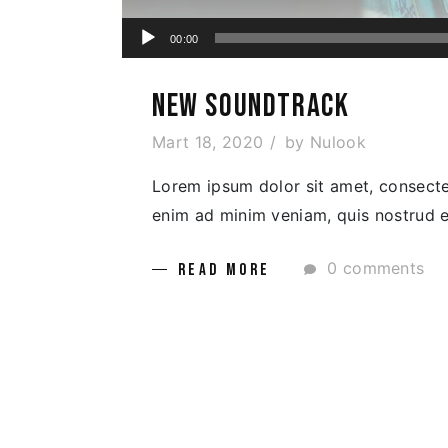
Ses
00:00
oynatıcı
NEW SOUNDTRACK
Mart 18, 2020
by
Nulook
Lorem ipsum dolor sit amet, consectet
enim ad minim veniam, quis nostrud ex
0 comments
READ MORE