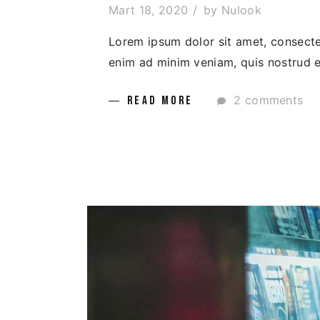
Mart 18, 2020
by
Nulook
Lorem ipsum dolor sit amet, consectet
enim ad minim veniam, quis nostrud ex
2 comments
READ MORE