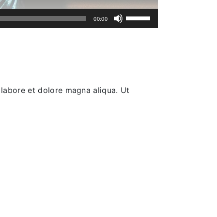
Yukarı/aşağı
00:00
tuşları
ile
sesi
artırın
ya
da
 labore et dolore magna aliqua. Ut
azaltın.